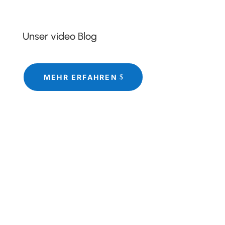
Unser video Blog
MEHR ERFAHREN
5 Jahre Physiotherapie bei Hannes Hübbe Um
es gleich vorweg zu nehmen: Hannes kann es!
Ich bin hauptberuflicher Artist. Meine Kunst
besteht darin...