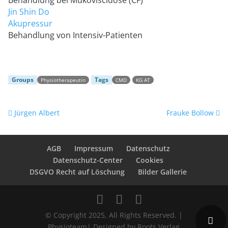
Behandlung bei Mukoviscidose (CF)
Jin Shin Do
Akupressur
Behandlung von Intensiv-Patienten
Groups
Tags
Physiotherapeutin
CMD
KG AT
Post navigation
Jürgen Albert
Frauke Bollow
AGB
Impressum
Datenschutz
Datenschutz-Center
Cookies
DSGVO Recht auf Löschung
Bilder Gallerie
© Copyright 2025, All Rights Reserved. |
Physioteam| Designed by Roots Verlag