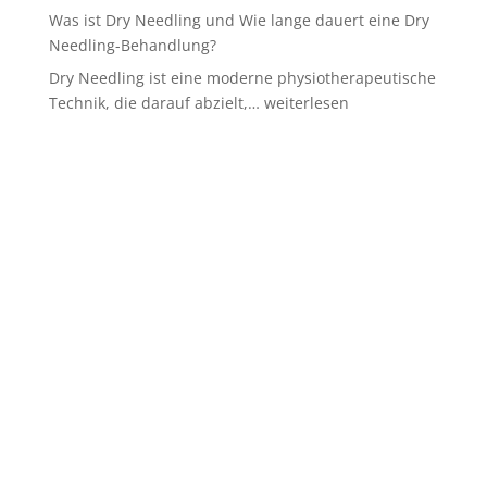
Was ist Dry Needling und Wie lange dauert eine Dry
Needling-Behandlung?
Dry Needling ist eine moderne physiotherapeutische
Was
Technik, die darauf abzielt,…
weiterlesen
ist
Dry
Needling
und
Wie
lange
dauert
eine
Dry
Needling-
Behandlung?