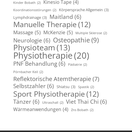
Kinesio Tape
(4)
Kinder Bobath
(2)
Körpersprache Allgemein
(3)
Koordinationsstörungen
(2)
Maitland
(6)
Lymphdrainage
(3)
Manuelle Therapie
(12)
Massage
(5)
McKenzie
(5)
Multiple Sklerose
(2)
Osteopathie
(9)
Neurologie
(6)
Physioteam
(13)
Physiotherapie
(20)
PNF Behandlung
(6)
Pädiatrie
(2)
Pörnbacher Keil
(2)
Reflektorische Atemtherapie
(7)
Selbstzahler
(6)
Shiatsu
(3)
Spastik
(2)
Sport Physiotherapie
(12)
Tänzer
(6)
Viet Thai Chi
(6)
Ultraschall
(2)
Wärmeanwendungen
(4)
Zns Bobath
(2)