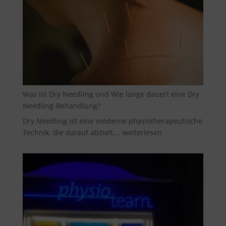
Was ist Dry Needling und Wie lange dauert eine Dry
Needling-Behandlung?
Dry Needling ist eine moderne physiotherapeutische
Was
Technik, die darauf abzielt,…
weiterlesen
ist
Dry
Needling
und
Wie
lange
dauert
eine