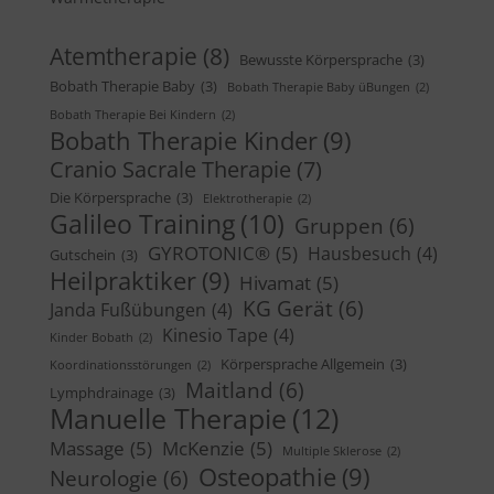
Atemtherapie
(8)
Bewusste Körpersprache
(3)
Bobath Therapie Baby
(3)
Bobath Therapie Baby üBungen
(2)
Bobath Therapie Bei Kindern
(2)
Bobath Therapie Kinder
(9)
Cranio Sacrale Therapie
(7)
Die Körpersprache
(3)
Elektrotherapie
(2)
Galileo Training
(10)
Gruppen
(6)
GYROTONIC®
(5)
Hausbesuch
(4)
Gutschein
(3)
Heilpraktiker
(9)
Hivamat
(5)
KG Gerät
(6)
Janda Fußübungen
(4)
Kinesio Tape
(4)
Kinder Bobath
(2)
Körpersprache Allgemein
(3)
Koordinationsstörungen
(2)
Maitland
(6)
Lymphdrainage
(3)
Manuelle Therapie
(12)
Massage
(5)
McKenzie
(5)
Multiple Sklerose
(2)
Osteopathie
(9)
Neurologie
(6)