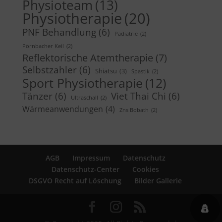
Physioteam
(13)
Physiotherapie
(20)
PNF Behandlung
(6)
Pädiatrie
(2)
Pörnbacher Keil
(2)
Reflektorische Atemtherapie
(7)
Selbstzahler
(6)
Shiatsu
(3)
Spastik
(2)
Sport Physiotherapie
(12)
Tänzer
(6)
Viet Thai Chi
(6)
Ultraschall
(2)
Wärmeanwendungen
(4)
Zns Bobath
(2)
AGB
Impressum
Datenschutz
Datenschutz-Center
Cookies
DSGVO Recht auf Löschung
Bilder Gallerie