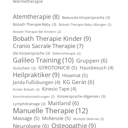
Wärmetherapie
Atemtherapie
(8)
Bewusste Körpersprache
(3)
Bobath Therapie Baby
(3)
Bobath Therapie Baby üBungen
(2)
Bobath Therapie Bei Kindern
(2)
Bobath Therapie Kinder
(9)
Cranio Sacrale Therapie
(7)
Die Körpersprache
(3)
Elektrotherapie
(2)
Galileo Training
(10)
Gruppen
(6)
GYROTONIC®
(5)
Hausbesuch
(4)
Gutschein
(3)
Heilpraktiker
(9)
Hivamat
(5)
KG Gerät
(6)
Janda Fußübungen
(4)
Kinesio Tape
(4)
Kinder Bobath
(2)
Körpersprache Allgemein
(3)
Koordinationsstörungen
(2)
Maitland
(6)
Lymphdrainage
(3)
Manuelle Therapie
(12)
Massage
(5)
McKenzie
(5)
Multiple Sklerose
(2)
Osteopathie
(9)
Neurologie
(6)