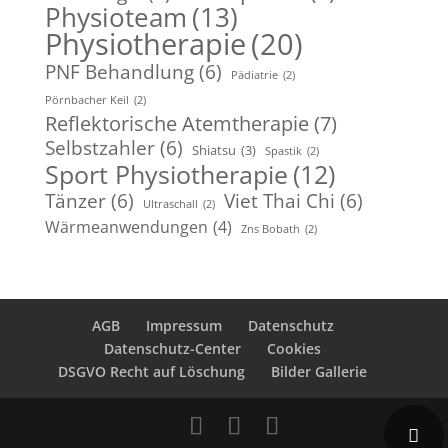
Physioteam
(13)
Physiotherapie
(20)
PNF Behandlung
(6)
Pädiatrie
(2)
Pörnbacher Keil
(2)
Reflektorische Atemtherapie
(7)
Selbstzahler
(6)
Shiatsu
(3)
Spastik
(2)
Sport Physiotherapie
(12)
Tänzer
(6)
Viet Thai Chi
(6)
Ultraschall
(2)
Wärmeanwendungen
(4)
Zns Bobath
(2)
AGB
Impressum
Datenschutz
Datenschutz-Center
Cookies
DSGVO Recht auf Löschung
Bilder Gallerie