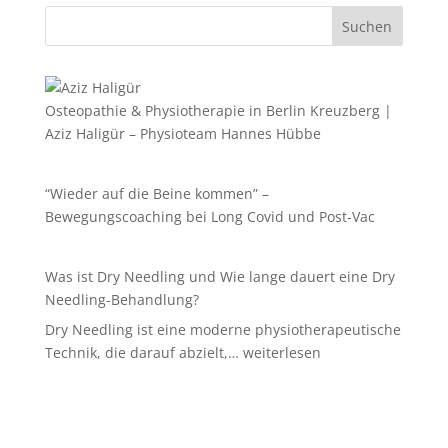
Suchen
Osteopathie & Physiotherapie in Berlin Kreuzberg |
Aziz Haligür – Physioteam Hannes Hübbe
“Wieder auf die Beine kommen” –
Bewegungscoaching bei Long Covid und Post-Vac
Was ist Dry Needling und Wie lange dauert eine Dry
Needling-Behandlung?
Dry Needling ist eine moderne physiotherapeutische
Was
Technik, die darauf abzielt,…
weiterlesen
ist
Dry
Needling
und