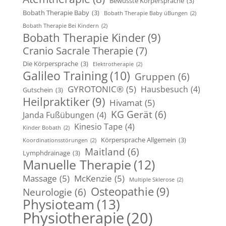
Bewusste Körpersprache
(3)
Bobath Therapie Baby
(3)
Bobath Therapie Baby üBungen
(2)
Bobath Therapie Bei Kindern
(2)
Bobath Therapie Kinder
(9)
Cranio Sacrale Therapie
(7)
Die Körpersprache
(3)
Elektrotherapie
(2)
Galileo Training
(10)
Gruppen
(6)
GYROTONIC®
(5)
Hausbesuch
(4)
Gutschein
(3)
Heilpraktiker
(9)
Hivamat
(5)
KG Gerät
(6)
Janda Fußübungen
(4)
Kinesio Tape
(4)
Kinder Bobath
(2)
Körpersprache Allgemein
(3)
Koordinationsstörungen
(2)
Maitland
(6)
Lymphdrainage
(3)
Manuelle Therapie
(12)
Massage
(5)
McKenzie
(5)
Multiple Sklerose
(2)
Osteopathie
(9)
Neurologie
(6)
Physioteam
(13)
Physiotherapie
(20)