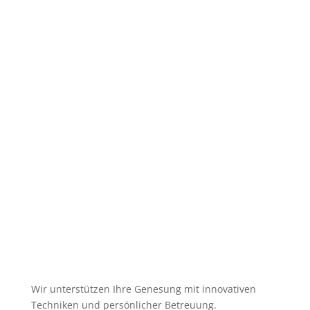
Wie
lange
dauert
eine
Dry
Needling-
Behandlung?
Wir unterstützen Ihre Genesung mit innovativen
Techniken und persönlicher Betreuung.