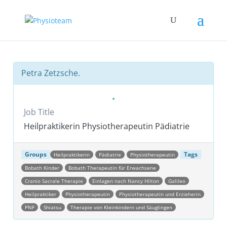
Petra Zetzsche.
Job Title
Heilpraktikerin Physiotherapeutin Pädiatrie
Groups
Tags
Heilpraktikerin
Pädiatrie
Physiotherapeutin
Bobath Kinder
Bobath Therapeutin für Erwachsene
Cranio Sacrale Therapie
Einlagen nach Nancy Hilton
Galileo
Heilpraktiker
Physiotherapeutin
Physiotherapeutin und Erzieherin
PNF
Shiatsu
Therapie von Kleinkindern und Säuglingen