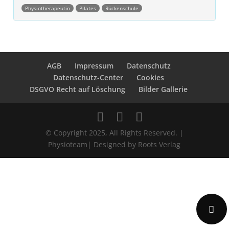
Physiotherapeutin
Pilates
Rückenschule
Post navigation
AGB
Impressum
Datenschutz
Datenschutz-Center
Cookies
DSGVO Recht auf Löschung
Bilder Gallerie
© Copyright 2025, All Rights Reserved. |
Physioteam| Designed by Roots Verlag