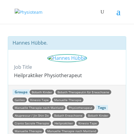
Hannes Hübbe.
Job Title
Heilpraktiker Physiotherapeut
Groups
Bobath Kinder
Bobath Therapeutin für Erwachsene
Galileo
Kinesio Tape
Manuelle Therapie
Tags
Manuelle Therapie nach Maitland
Physiotherapeut
Akupressur / Jin Shin Do
Bobath Erwachsene
Bobath Kinder
Cranio Sacrale Therapie
Heilpraktiker
Kinesio Tape
Manuelle Therapie
Manuelle Therapie nach Maitland