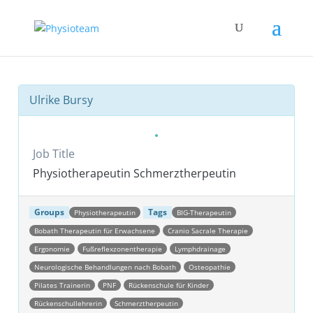
Ulrike Bursy
Job Title
Physiotherapeutin Schmerztherpeutin
Groups
Tags
Physiotherapeutin
BIG-Therapeutin
Bobath Therapeutin für Erwachsene
Cranio Sacrale Therapie
Ergonomie
Fußreflexzonentherapie
Lymphdrainage
Neurologische Behandlungen nach Bobath
Osteopathie
Pilates Trainerin
PNF
Rückenschule für Kinder
Rückenschullehrerin
Schmerztherpeutin