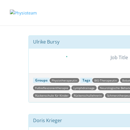
Ulrike Bursy
Job Title
Groups
Tags
Physiotherapeutin
BIG-Therapeutin
Bobat
Fußreflexzonentherapie
Lymphdrainage
Neurologische Behan
Rückenschule für Kinder
Rückenschullehrerin
Schmerztherpeu
Doris Krieger