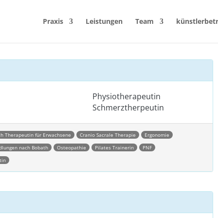
Praxis
Leistungen
Team
künstlerbet
Physiotherapeutin
Schmerztherpeutin
h Therapeutin für Erwachsene
Cranio Sacrale Therapie
Ergonomie
dlungen nach Bobath
Osteopathie
Pilates Trainerin
PNF
tin