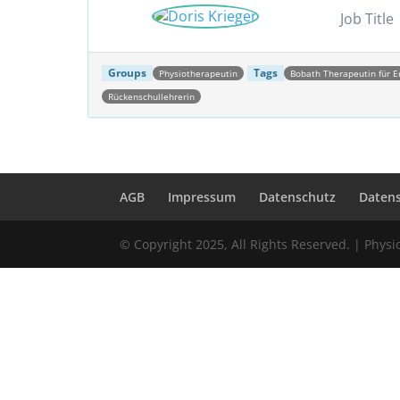
Job Title
Groups
Tags
Physiotherapeutin
Bobath Therapeutin für 
Rückenschullehrerin
Post navigation
AGB
Impressum
Datenschutz
Daten
© Copyright 2025, All Rights Reserved. | Phys