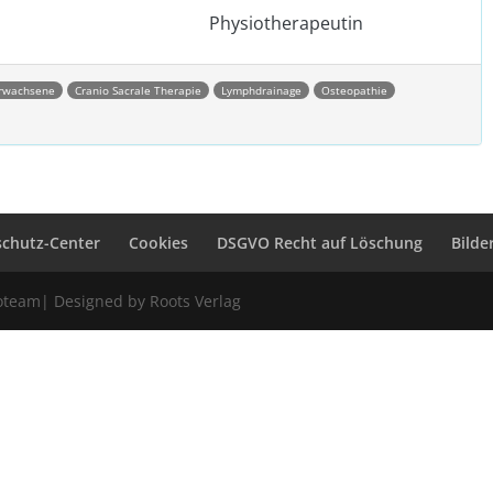
Physiotherapeutin
Erwachsene
Cranio Sacrale Therapie
Lymphdrainage
Osteopathie
schutz-Center
Cookies
DSGVO Recht auf Löschung
Bilde
ioteam| Designed by Roots Verlag