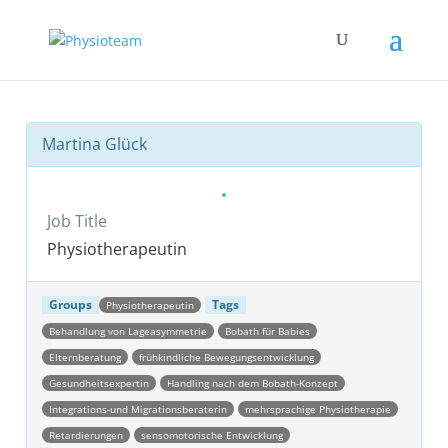
Martina Glück
Job Title
Physiotherapeutin
Groups
Tags
Physiotherapeutin
Behandlung von Lageasymmetrie
Bobath für Babies
Elternberatung
frühkindliche Bewegungsentwicklung
Gesundheitsexpertin
Handling nach dem Bobath-Konzept
Integrations-und Migrationsberaterin
mehrsprachige Physiotherapie
Retardierungen
sensomotorische Entwicklung