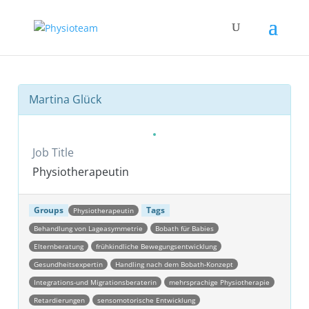
Martina Glück
Job Title
Physiotherapeutin
Groups
Tags
Physiotherapeutin
Behandlung von Lageasymmetrie
Bobath für Babies
Elternberatung
frühkindliche Bewegungsentwicklung
Gesundheitsexpertin
Handling nach dem Bobath-Konzept
Integrations-und Migrationsberaterin
mehrsprachige Physiotherapie
Retardierungen
sensomotorische Entwicklung