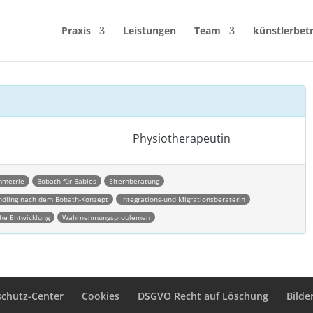
Praxis
Leistungen
Team
künstlerbet
Physiotherapeutin
mmetrie
Bobath für Babies
Elternberatung
ndling nach dem Bobath-Konzept
Integrations-und Migrationsberaterin
he Entwicklung
Wahrnehmungsproblemen
schutz-Center
Cookies
DSGVO Recht auf Löschung
Bilde