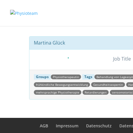
Martina Glück
Job Title
Groups
Tags
Physiotherapeutin
Behandlung von Lageasy
frühkindliche Bewegungsentwicklung
Gesundheitsexpertin
Ha
mehrsprachige Physiotherapie
Retardierungen
sensomotorisc
Post navigation
AGB
Impressum
Datenschutz
Daten