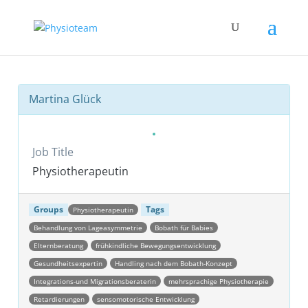
Martina Glück
Job Title
Physiotherapeutin
Groups
Tags
Physiotherapeutin
Behandlung von Lageasymmetrie
Bobath für Babies
Elternberatung
frühkindliche Bewegungsentwicklung
Gesundheitsexpertin
Handling nach dem Bobath-Konzept
Integrations-und Migrationsberaterin
mehrsprachige Physiotherapie
Retardierungen
sensomotorische Entwicklung