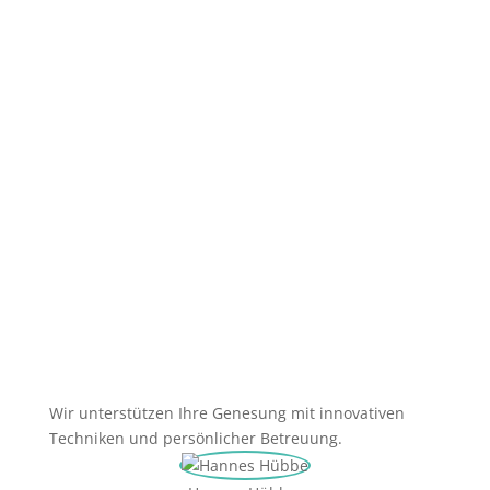
lange
dauert
eine
Dry
Needling-
Behandlung?
Wir unterstützen Ihre Genesung mit innovativen
Techniken und persönlicher Betreuung.