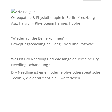
Osteopathie & Physiotherapie in Berlin Kreuzberg |
Aziz Haligür – Physioteam Hannes Hübbe
“Wieder auf die Beine kommen” –
Bewegungscoaching bei Long Covid und Post-Vac
Was ist Dry Needling und Wie lange dauert eine Dry
Needling-Behandlung?
Dry Needling ist eine moderne physiotherapeutische
Was
Technik, die darauf abzielt,…
weiterlesen
ist
Dry
Needling
und
Wie