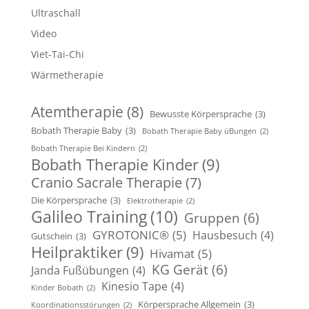
Ultraschall
Video
Viet-Tai-Chi
Wärmetherapie
Atemtherapie
(8)
Bewusste Körpersprache
(3)
Bobath Therapie Baby
(3)
Bobath Therapie Baby üBungen
(2)
Bobath Therapie Bei Kindern
(2)
Bobath Therapie Kinder
(9)
Cranio Sacrale Therapie
(7)
Die Körpersprache
(3)
Elektrotherapie
(2)
Galileo Training
(10)
Gruppen
(6)
GYROTONIC®
(5)
Hausbesuch
(4)
Gutschein
(3)
Heilpraktiker
(9)
Hivamat
(5)
KG Gerät
(6)
Janda Fußübungen
(4)
Kinesio Tape
(4)
Kinder Bobath
(2)
Körpersprache Allgemein
(3)
Koordinationsstörungen
(2)