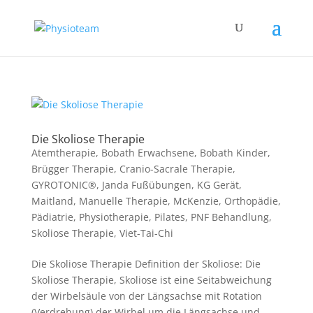
Die Skoliose Therapie
Atemtherapie
,
Bobath Erwachsene
,
Bobath Kinder
,
Brügger Therapie
,
Cranio-Sacrale Therapie
,
GYROTONIC®
,
Janda Fußübungen
,
KG Gerät
,
Maitland
,
Manuelle Therapie
,
McKenzie
,
Orthopädie
,
Pädiatrie
,
Physiotherapie
,
Pilates
,
PNF Behandlung
,
Skoliose Therapie
,
Viet-Tai-Chi
Die Skoliose Therapie Definition der Skoliose: Die
Skoliose Therapie, Skoliose ist eine Seitabweichung
der Wirbelsäule von der Längsachse mit Rotation
(Verdrehung) der Wirbel um die Längsachse und