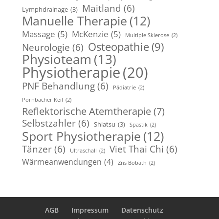
Maitland
(6)
Lymphdrainage
(3)
Manuelle Therapie
(12)
Massage
(5)
McKenzie
(5)
Multiple Sklerose
(2)
Osteopathie
(9)
Neurologie
(6)
Physioteam
(13)
Physiotherapie
(20)
PNF Behandlung
(6)
Pädiatrie
(2)
Pörnbacher Keil
(2)
Reflektorische Atemtherapie
(7)
Selbstzahler
(6)
Shiatsu
(3)
Spastik
(2)
Sport Physiotherapie
(12)
Tänzer
(6)
Viet Thai Chi
(6)
Ultraschall
(2)
Wärmeanwendungen
(4)
Zns Bobath
(2)
AGB
Impressum
Datenschutz