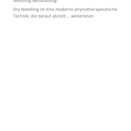
Needling-Behandlung?
Dry Needling ist eine moderne physiotherapeutische
Was
Technik, die darauf abzielt,…
weiterlesen
ist
Dry
Needling
und
Wie
lange
dauert
eine
Dry
Needling-
Behandlung?