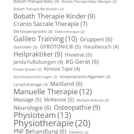
Bobath Therapie Baby
(3)
Bobath Therapie Baby üBungen
(2)
Bobath Therapie Bei Kindern
(2)
Bobath Therapie Kinder
(9)
Cranio Sacrale Therapie
(7)
Die Körpersprache
(3)
Elektrotherapie
(2)
Galileo Training
(10)
Gruppen
(6)
GYROTONIC®
(5)
Hausbesuch
(4)
Gutschein
(3)
Heilpraktiker
(9)
Hivamat
(5)
KG Gerät
(6)
Janda Fußübungen
(4)
Kinesio Tape
(4)
Kinder Bobath
(2)
Körpersprache Allgemein
(3)
Koordinationsstörungen
(2)
Maitland
(6)
Lymphdrainage
(3)
Manuelle Therapie
(12)
Massage
(5)
McKenzie
(5)
Multiple Sklerose
(2)
Osteopathie
(9)
Neurologie
(6)
Physioteam
(13)
Physiotherapie
(20)
PNF Behandlung
(6)
Pädiatrie
(2)