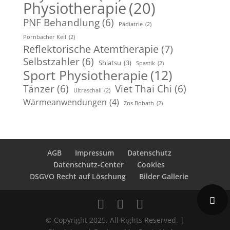
Physiotherapie
(20)
PNF Behandlung
(6)
Pädiatrie
(2)
Pörnbacher Keil
(2)
Reflektorische Atemtherapie
(7)
Selbstzahler
(6)
Shiatsu
(3)
Spastik
(2)
Sport Physiotherapie
(12)
Tänzer
(6)
Viet Thai Chi
(6)
Ultraschall
(2)
Wärmeanwendungen
(4)
Zns Bobath
(2)
AGB
Impressum
Datenschutz
Datenschutz-Center
Cookies
DSGVO Recht auf Löschung
Bilder Gallerie
© Copyright 2025, All Rights Reserved. |