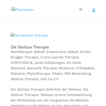
Die Skoliose Therapie
Atemtherapie
,
Bobath Erwachsene
,
Bobath Kinder
,
Brügger Therapie
,
Cranio-Sacrale Therapie
,
GYROTONIC®
,
Janda Fußübungen
,
KG Gerät
,
Maitland
,
Manuelle Therapie
,
McKenzie
,
Orthopädie
,
Pädiatrie
,
Physiotherapie
,
Pilates
,
PNF Behandlung
,
Skoliose Therapie
,
Viet-Tai-Chi
Die Skoliose Therapie Definition der Skoliose: Die
Skoliose Therapie, Skoliose ist eine Seitabweichung
der Wirbelsäule von der Längsachse mit Rotation
(Verdrehung) der Wirbel um die Längsachse und