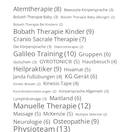
Atemtherapie
(8)
Bewusste Körpersprache
(3)
Bobath Therapie Baby
(3)
Bobath Therapie Baby üBungen
(2)
Bobath Therapie Bei Kindern
(2)
Bobath Therapie Kinder
(9)
Cranio Sacrale Therapie
(7)
Die Körpersprache
(3)
Elektrotherapie
(2)
Galileo Training
(10)
Gruppen
(6)
GYROTONIC®
(5)
Hausbesuch
(4)
Gutschein
(3)
Heilpraktiker
(9)
Hivamat
(5)
KG Gerät
(6)
Janda Fußübungen
(4)
Kinesio Tape
(4)
Kinder Bobath
(2)
Körpersprache Allgemein
(3)
Koordinationsstörungen
(2)
Maitland
(6)
Lymphdrainage
(3)
Manuelle Therapie
(12)
Massage
(5)
McKenzie
(5)
Multiple Sklerose
(2)
Osteopathie
(9)
Neurologie
(6)
Physioteam
(13)