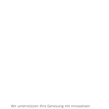
und
Wie
lange
dauert
eine
Dry
Needling-
Behandlung?
Wir unterstützen Ihre Genesung mit innovativen