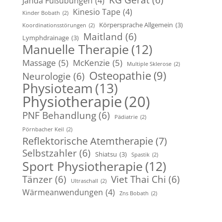
KG Gerät
(6)
Janda Fußübungen
(4)
Kinesio Tape
(4)
Kinder Bobath
(2)
Körpersprache Allgemein
(3)
Koordinationsstörungen
(2)
Maitland
(6)
Lymphdrainage
(3)
Manuelle Therapie
(12)
Massage
(5)
McKenzie
(5)
Multiple Sklerose
(2)
Osteopathie
(9)
Neurologie
(6)
Physioteam
(13)
Physiotherapie
(20)
PNF Behandlung
(6)
Pädiatrie
(2)
Pörnbacher Keil
(2)
Reflektorische Atemtherapie
(7)
Selbstzahler
(6)
Shiatsu
(3)
Spastik
(2)
Sport Physiotherapie
(12)
Tänzer
(6)
Viet Thai Chi
(6)
Ultraschall
(2)
Wärmeanwendungen
(4)
Zns Bobath
(2)