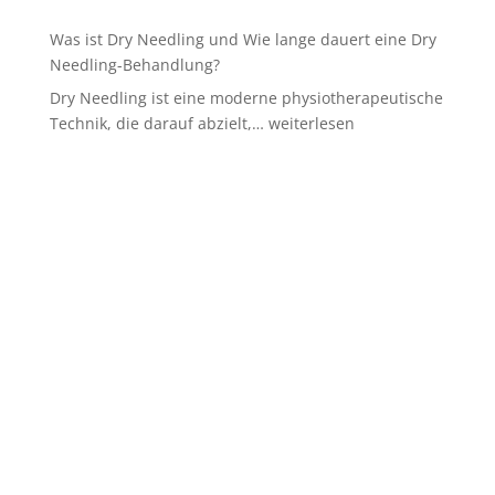
Was ist Dry Needling und Wie lange dauert eine Dry
Needling-Behandlung?
Dry Needling ist eine moderne physiotherapeutische
Was
Technik, die darauf abzielt,…
weiterlesen
ist
Dry
Needling
und
Wie
lange
dauert
eine
Dry
Needling-
Behandlung?