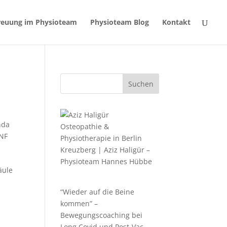
reuung im Physioteam
Physioteam Blog
Kontakt
Suchen
nda
Osteopathie &
NF
Physiotherapie in Berlin
Kreuzberg | Aziz Haligür –
Physioteam Hannes Hübbe
äule
“Wieder auf die Beine
kommen” –
Bewegungscoaching bei
Long Covid und Post-Vac