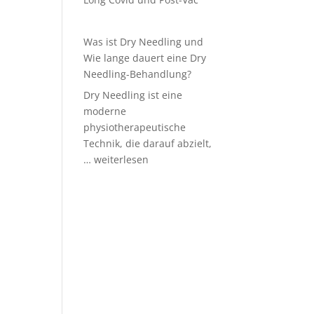
Was ist Dry Needling und
Wie lange dauert eine Dry
Needling-Behandlung?
Dry Needling ist eine
moderne
physiotherapeutische
Technik, die darauf abzielt,
Was
…
weiterlesen
ist
Dry
Needling
und
Wie
lange
dauert
eine
Dry