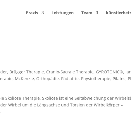
Praxis
Leistungen
Team
künstlerbet
nder
,
Brügger Therapie
,
Cranio-Sacrale Therapie
,
GYROTONIC®
,
Ja
erapie
,
McKenzie
,
Orthopädie
,
Pädiatrie
,
Physiotherapie
,
Pilates
,
P
Die Skoliose Therapie, Skoliose ist eine Seitabweichung der Wirbels
 der Wirbel um die Längsachse und Torsion der Wirbelkörper –
.