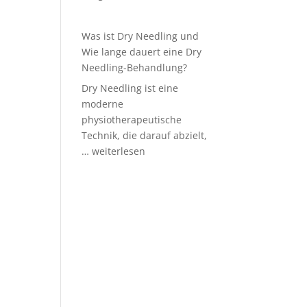
Was ist Dry Needling und
Wie lange dauert eine Dry
Needling-Behandlung?
Dry Needling ist eine
moderne
physiotherapeutische
Technik, die darauf abzielt,
Was
…
weiterlesen
ist
Dry
Needling
und
Wie
lange
dauert
eine
Dry