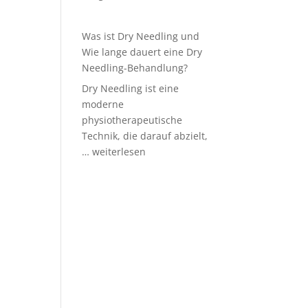
Was ist Dry Needling und
Wie lange dauert eine Dry
Needling-Behandlung?
Dry Needling ist eine
moderne
physiotherapeutische
Technik, die darauf abzielt,
Was
…
weiterlesen
ist
Dry
Needling
und
Wie
lange
dauert
eine
Dry