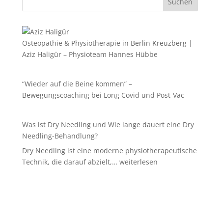
Suchen
Osteopathie & Physiotherapie in Berlin Kreuzberg |
Aziz Haligür – Physioteam Hannes Hübbe
“Wieder auf die Beine kommen” –
Bewegungscoaching bei Long Covid und Post-Vac
Was ist Dry Needling und Wie lange dauert eine Dry
Needling-Behandlung?
Dry Needling ist eine moderne physiotherapeutische
Was
Technik, die darauf abzielt,…
weiterlesen
ist
Dry
Needling
und
Wie