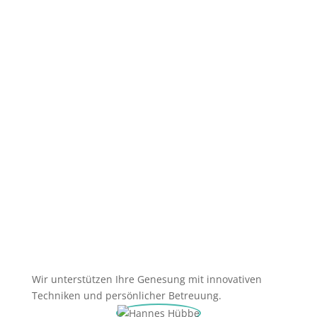
lange
dauert
eine
Dry
Needling-
Behandlung?
Wir unterstützen Ihre Genesung mit innovativen
Techniken und persönlicher Betreuung.