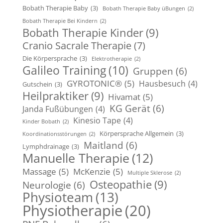
Bobath Therapie Baby
(3)
Bobath Therapie Baby üBungen
(2)
Bobath Therapie Bei Kindern
(2)
Bobath Therapie Kinder
(9)
Cranio Sacrale Therapie
(7)
Die Körpersprache
(3)
Elektrotherapie
(2)
Galileo Training
(10)
Gruppen
(6)
GYROTONIC®
(5)
Hausbesuch
(4)
Gutschein
(3)
Heilpraktiker
(9)
Hivamat
(5)
KG Gerät
(6)
Janda Fußübungen
(4)
Kinesio Tape
(4)
Kinder Bobath
(2)
Körpersprache Allgemein
(3)
Koordinationsstörungen
(2)
Maitland
(6)
Lymphdrainage
(3)
Manuelle Therapie
(12)
Massage
(5)
McKenzie
(5)
Multiple Sklerose
(2)
Osteopathie
(9)
Neurologie
(6)
Physioteam
(13)
Physiotherapie
(20)