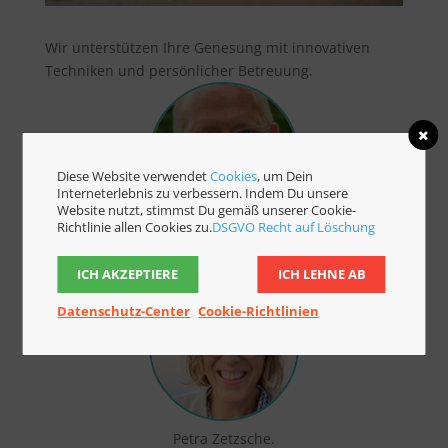
Wir unterstützen Ihre Genesung mit innovativen
Techniken und persönlicher Betreuung.
Diese Website verwendet
Cookies
, um Dein
Interneterlebnis zu verbessern. Indem Du unsere
Website nutzt, stimmst Du gemäß unserer Cookie-
Richtlinie allen Cookies zu.
DSGVO Recht auf Löschung
Hannes Hübbe.
ICH AKZEPTIERE
ICH LEHNE AB
Datenschutz-Center
Cookie-Richtlinien
Petra Zetzsche.