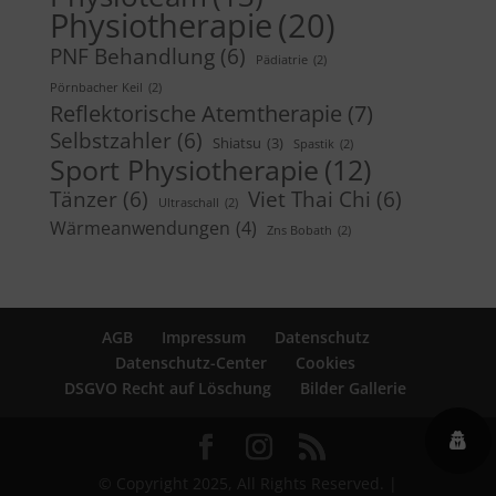
Physiotherapie
(20)
PNF Behandlung
(6)
Pädiatrie
(2)
Pörnbacher Keil
(2)
Reflektorische Atemtherapie
(7)
Selbstzahler
(6)
Shiatsu
(3)
Spastik
(2)
Sport Physiotherapie
(12)
Tänzer
(6)
Viet Thai Chi
(6)
Ultraschall
(2)
Wärmeanwendungen
(4)
Zns Bobath
(2)
AGB
Impressum
Datenschutz
Datenschutz-Center
Cookies
DSGVO Recht auf Löschung
Bilder Gallerie
© Copyright 2025, All Rights Reserved. |