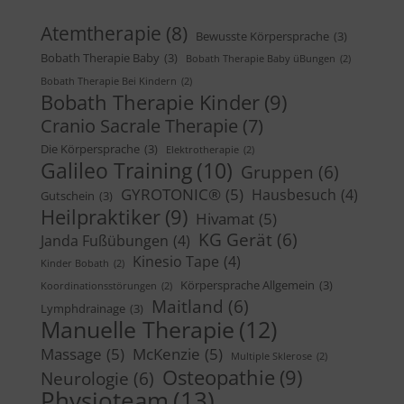
Atemtherapie
(8)
Bewusste Körpersprache
(3)
Bobath Therapie Baby
(3)
Bobath Therapie Baby üBungen
(2)
Bobath Therapie Bei Kindern
(2)
Bobath Therapie Kinder
(9)
Cranio Sacrale Therapie
(7)
Die Körpersprache
(3)
Elektrotherapie
(2)
Galileo Training
(10)
Gruppen
(6)
GYROTONIC®
(5)
Hausbesuch
(4)
Gutschein
(3)
Heilpraktiker
(9)
Hivamat
(5)
KG Gerät
(6)
Janda Fußübungen
(4)
Kinesio Tape
(4)
Kinder Bobath
(2)
Körpersprache Allgemein
(3)
Koordinationsstörungen
(2)
Maitland
(6)
Lymphdrainage
(3)
Manuelle Therapie
(12)
Massage
(5)
McKenzie
(5)
Multiple Sklerose
(2)
Osteopathie
(9)
Neurologie
(6)
Physioteam
(13)