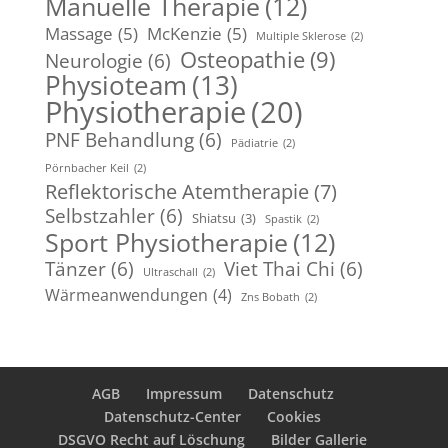
Manuelle Therapie
(12)
Massage
(5)
McKenzie
(5)
Multiple Sklerose
(2)
Osteopathie
(9)
Neurologie
(6)
Physioteam
(13)
Physiotherapie
(20)
PNF Behandlung
(6)
Pädiatrie
(2)
Pörnbacher Keil
(2)
Reflektorische Atemtherapie
(7)
Selbstzahler
(6)
Shiatsu
(3)
Spastik
(2)
Sport Physiotherapie
(12)
Tänzer
(6)
Viet Thai Chi
(6)
Ultraschall
(2)
Wärmeanwendungen
(4)
Zns Bobath
(2)
AGB
Impressum
Datenschutz
Datenschutz-Center
Cookies
DSGVO Recht auf Löschung
Bilder Gallerie