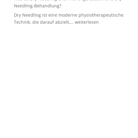
Needling-Behandlung?
Dry Needling ist eine moderne physiotherapeutische
Was
Technik, die darauf abzielt,…
weiterlesen
ist
Dry
Needling
und
Wie
lange
dauert
eine
Dry
Needling-
Behandlung?