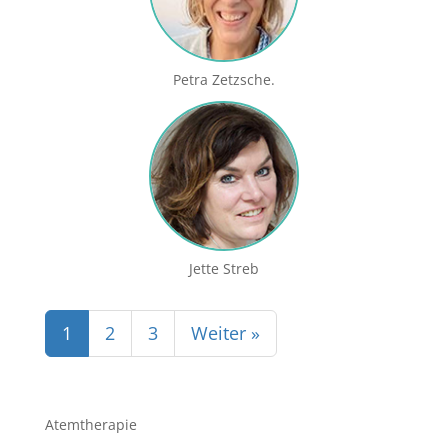
Petra Zetzsche.
Jette Streb
1
2
3
Weiter »
Atemtherapie